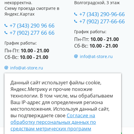
некорректна.
Волгоградской,
3 этаж
Схему проезда смотрите в
+7 (343) 290-96-66
Яндекс.Картах
+7 (902) 277-66-66
+7 (343) 290 96 66
График работы:
+7 (902) 277 66 66
Пн-Пт:
10.00 - 21.00
График работы:
Сб-Вс:
10.00 - 21.00
Пн-Пт:
10
.00 - 21.00
info@at-store.ru
Сб-Вс:
10.00 - 21.00
info@at-store.ru
Политика
Данный сайт использует файлы cookie,
конфиденциальности
Яндекс.Метрику и прочие похожие
Форма согласия на
технологии. В том числе, мы обрабатываем
обработку персональных
Ваш IP-адрес для определения региона
данных пользователя сайта
местоположения. Используя данный сайт,
вы подтверждаете свое
Согласие на
Согласие на обработку
персональных данных
обработку персональных данных по
посредством метрических
средствам метрических программ
программ